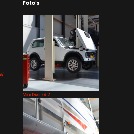
Foto's
l/
Mini Dsc 7912