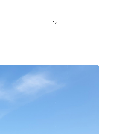
a-auto.nl
Ma-Vr. 08:00-17:00 | Za. 09:00 - 12:00
">
OVER ONS BEDRIJF
CONTACT