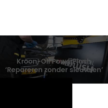
Kroon-Oil PowerFlush
‘Repareren zonder sleutelen’