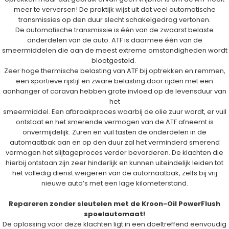
meer te verversen! De praktijk wijst uit dat veel automatische
transmissies op den duur slecht schakelgedrag vertonen.
De automatische transmissie is één van de zwaarst belaste
onderdelen van de auto. ATF is daarmee één van de
smeermiddelen die aan de meest extreme omstandigheden wordt
blootgesteld.
Zeer hoge thermische belasting van ATF bij optrekken en remmen,
een sportieve rijstijl en zware belasting door rijden met een
aanhanger of caravan hebben grote invloed op de levensduur van
het
smeermiddel. Een afbraakproces waarbij de olie zuur wordt, er vuil
ontstaat en het smerende vermogen van de ATF afneemt is
onvermijdelijk. Zuren en vuil tasten de onderdelen in de
automaatbak aan en op den duur zal het verminderd smerend
vermogen het slijtageproces verder bevorderen. De klachten die
hierbij ontstaan zijn zeer hinderlijk en kunnen uiteindelijk leiden tot
het volledig dienst weigeren van de automaatbak, zelfs bij vrij
nieuwe auto’s met een lage kilometerstand.
Repareren zonder sleutelen met de Kroon-Oil PowerFlush
spoelautomaat!
De oplossing voor deze klachten ligt in een doeltreffend eenvoudig