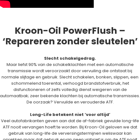
Kroon-Oil PowerFlush –
‘Repareren zonder sleutelen’
Slecht schakelgedrag.
Maar liefst 90% van de schakelklachten met een automatische
transmissie wordt veroorzaakt door vervuiling die ontstaat bij
normale slijtage en gebruik. Slecht schakelen, bonken, slippen, een
schommelend toerental, verhoogd brandstofverbruik, het
disfunctioneren of zelfs volledig dienst weigeren van de
automaatbak; zeer bekende klachten bij automatische transmissies.
De oorzaak? Vervuilde en verouderde ATF.
Long-Life betekent niet ‘voor altijd’
Veel autofabrikanten geven aan dat de af-fabriek gevulde long-life
ATF nooit vervangen hoeft te worden. Bij Kroon-Oil geloven we dat
gebruik van long-life de verversingstermijnen weliswaar kan
oprekken maar dat gebruik ervan geen vrijbrief is om de ATF nooit