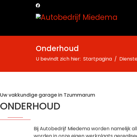
Onderhoud
U bevindt zich hier:
Startpagina
Dienst
Uw vakkundige garage in Tzummarum
ONDERHOUD
Bij Autobedrijf Miedema worden namelijk 
worden in onze eigen werkplaats gerealise