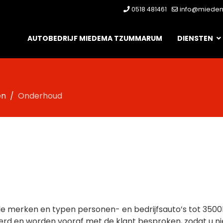
0518 481461
info@miedem
AUTOBEDRIJF MIEDEMA TZUMMARUM
DIENSTEN
en
Onderhoud
alle merken en typen personen- en bedrijfsauto’s tot 35
erd en worden vooraf met de klant besproken, zodat u ni