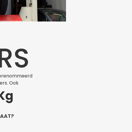
RS
r gerenommeerd
ers. Ook
0Kg
TAAT?